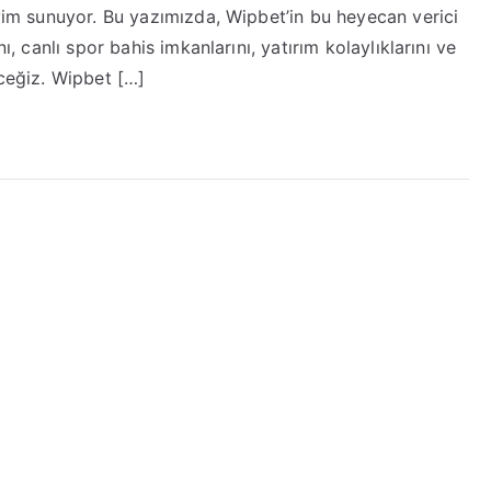
Maç
eyim sunuyor. Bu yazımızda, Wipbet’in bu heyecan verici
Keyfini
ı, canlı spor bahis imkanlarını, yatırım kolaylıklarını ve
Zirveye
eceğiz. Wipbet […]
Taşıyın