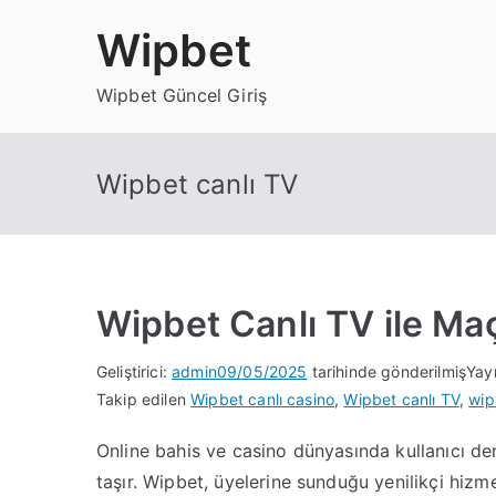
İçeriğe
Wipbet
geç
Wipbet Güncel Giriş
Wipbet canlı TV
Wipbet Canlı TV ile Maç
Geliştirici:
admin
09/05/2025
tarihinde gönderilmiş
Yay
Takip edilen
Wipbet canlı casino
,
Wipbet canlı TV
,
wip
Online bahis ve casino dünyasında kullanıcı de
taşır. Wipbet, üyelerine sunduğu yenilikçi hizme