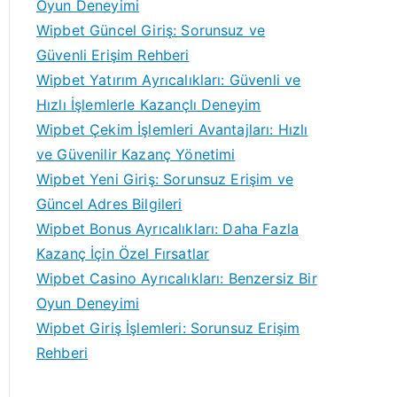
Oyun Deneyimi
Wipbet Güncel Giriş: Sorunsuz ve
Güvenli Erişim Rehberi
Wipbet Yatırım Ayrıcalıkları: Güvenli ve
Hızlı İşlemlerle Kazançlı Deneyim
Wipbet Çekim İşlemleri Avantajları: Hızlı
ve Güvenilir Kazanç Yönetimi
Wipbet Yeni Giriş: Sorunsuz Erişim ve
Güncel Adres Bilgileri
Wipbet Bonus Ayrıcalıkları: Daha Fazla
Kazanç İçin Özel Fırsatlar
Wipbet Casino Ayrıcalıkları: Benzersiz Bir
Oyun Deneyimi
Wipbet Giriş İşlemleri: Sorunsuz Erişim
Rehberi