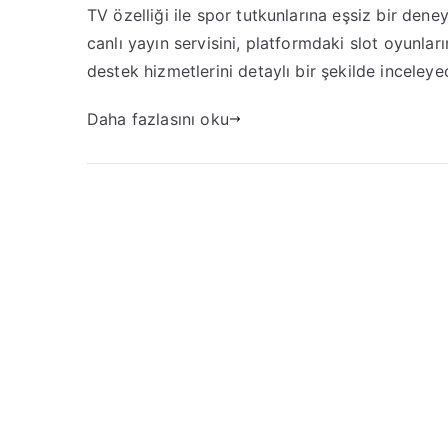
TV özelliği ile spor tutkunlarına eşsiz bir den
canlı yayın servisini, platformdaki slot oyunların
destek hizmetlerini detaylı bir şekilde inceley
Daha fazlasını oku