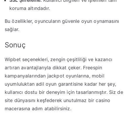
SSL Şifreleme:
Kullanıcı bilgileri ve işlemleri tam
koruma altındadır.
Bu özellikler, oyuncuların güvenle oyun oynamasını
sağlar.
Sonuç
Wipbet seçenekleri, zengin çeşitliliği ve kazancı
artıran avantajlarıyla dikkat çeker. Freespin
kampanyalarından jackpot oyunlarına, mobil
uyumluluktan adil oyun garantisine kadar her şey,
kullanıcı dostu bir deneyim için tasarlanmıştır. Siz de
site dünyasını keşfederek unutulmaz bir casino
macerasına adım atabilirsiniz.