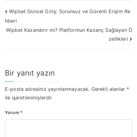
Yazı
Wipbet Güncel Giriş: Sorunsuz ve Güvenli Erişim Re
hberi
gezinmesi
Wipbet Kazandırır mı? Platformun Kazanç Sağlayan Ö
zellikleri
Bir yanıt yazın
E-posta adresiniz yayınlanmayacak.
Gerekli alanlar
*
ile işaretlenmişlerdir
Yorum
*