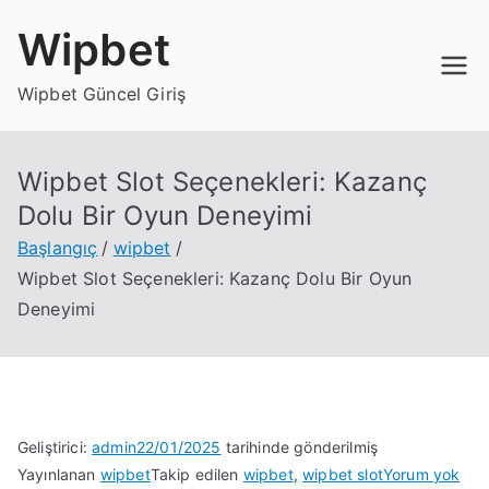
İçeriğe
Wipbet
geç
Wipbet Güncel Giriş
Wipbet Slot Seçenekleri: Kazanç
Dolu Bir Oyun Deneyimi
Başlangıç
wipbet
Wipbet Slot Seçenekleri: Kazanç Dolu Bir Oyun
Deneyimi
Geliştirici:
admin
22/01/2025
tarihinde gönderilmiş
Wip
Yayınlanan
wipbet
Takip edilen
wipbet
,
wipbet slot
Yorum yok