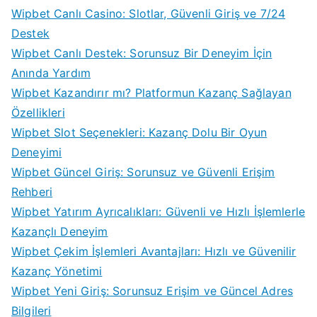
Wipbet Canlı Casino: Slotlar, Güvenli Giriş ve 7/24
Destek
Wipbet Canlı Destek: Sorunsuz Bir Deneyim İçin
Anında Yardım
Wipbet Kazandırır mı? Platformun Kazanç Sağlayan
Özellikleri
Wipbet Slot Seçenekleri: Kazanç Dolu Bir Oyun
Deneyimi
Wipbet Güncel Giriş: Sorunsuz ve Güvenli Erişim
Rehberi
Wipbet Yatırım Ayrıcalıkları: Güvenli ve Hızlı İşlemlerle
Kazançlı Deneyim
Wipbet Çekim İşlemleri Avantajları: Hızlı ve Güvenilir
Kazanç Yönetimi
Wipbet Yeni Giriş: Sorunsuz Erişim ve Güncel Adres
Bilgileri