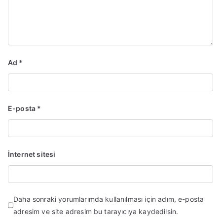
Ad
*
E-posta
*
İnternet sitesi
Daha sonraki yorumlarımda kullanılması için adım, e-posta
adresim ve site adresim bu tarayıcıya kaydedilsin.