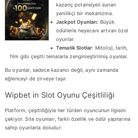
kazanç potansiyeli sunan
yenilikçi bir mekanizma.
Jackpot Oyunları:
Büyük
ödüllerle heyecanı artıran özel
oyunlar.
Tematik Slotlar:
Mitoloji, tarih,
film gibi çeşitli temalarla zenginleştirilmiş oyunlar.
Bu oyunlar, sadece kazancı değil, aynı zamanda
eğlenceyi de zirveye taşır.
Wipbet in Slot Oyunu Çeşitliliği
Platform, çeşitliliğiyle her türden oyuncunun ilgisini
çekiyor. Site oyunları, farklı özellik ve ödül yapılarına
sahip oyunlarla doludur: