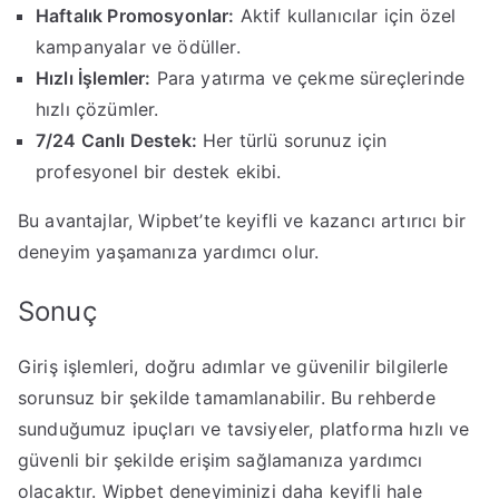
Haftalık Promosyonlar:
Aktif kullanıcılar için özel
kampanyalar ve ödüller.
Hızlı İşlemler:
Para yatırma ve çekme süreçlerinde
hızlı çözümler.
7/24 Canlı Destek:
Her türlü sorunuz için
profesyonel bir destek ekibi.
Bu avantajlar, Wipbet’te keyifli ve kazancı artırıcı bir
deneyim yaşamanıza yardımcı olur.
Sonuç
Giriş işlemleri, doğru adımlar ve güvenilir bilgilerle
sorunsuz bir şekilde tamamlanabilir. Bu rehberde
sunduğumuz ipuçları ve tavsiyeler, platforma hızlı ve
güvenli bir şekilde erişim sağlamanıza yardımcı
olacaktır. Wipbet deneyiminizi daha keyifli hale