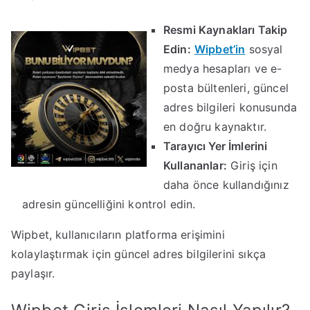
Resmi Kaynakları Takip
Edin:
Wipbet’in
sosyal
medya hesapları ve e-
posta bültenleri, güncel
adres bilgileri konusunda
en doğru kaynaktır.
Tarayıcı Yer İmlerini
Kullananlar:
Giriş için
daha önce kullandığınız
adresin güncelliğini kontrol edin.
Wipbet, kullanıcıların platforma erişimini
kolaylaştırmak için güncel adres bilgilerini sıkça
paylaşır.