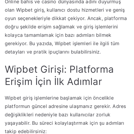
Online bahis ve casino dünyasında adını duyurmuş
İşle
olan Wipbet giriş, kullanıcı dostu hizmetleri ve geniş
Sor
Eri
oyun seçenekleriyle dikkat çekiyor. Ancak, platforma
Reh
doğru şekilde erişim sağlamak ve giriş işlemlerini
kolayca tamamlamak için bazı adımları bilmek
gerekiyor. Bu yazıda, Wipbet işlemleri ile ilgili tüm
detayları ve pratik ipuçlarını bulabilirsiniz.
Wipbet Girişi: Platforma
Erişim İçin İlk Adımlar
Wipbet giriş işlemlerine başlamak için öncelikle
platformun güncel adresine ulaşmanız gerekir. Adres
değişiklikleri nedeniyle bazı kullanıcılar zorluk
yaşayabilir. Bu süreci kolaylaştırmak için şu adımları
takip edebilirsiniz: