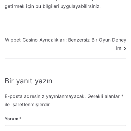
getirmek için bu bilgileri uygulayabilirsiniz.
Yazı
Wipbet Casino Ayrıcalıkları: Benzersiz Bir Oyun Deney
imi
gezinmesi
Bir yanıt yazın
E-posta adresiniz yayınlanmayacak.
Gerekli alanlar
*
ile işaretlenmişlerdir
Yorum
*