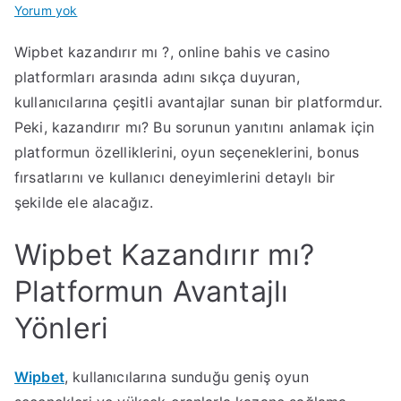
Wipbet
Yorum yok
Kazandırır
Wipbet kazandırır mı ?, online bahis ve casino
mı?
platformları arasında adını sıkça duyuran,
Platformun
Kazanç
kullanıcılarına çeşitli avantajlar sunan bir platformdur.
Sağlayan
Peki, kazandırır mı? Bu sorunun yanıtını anlamak için
Özellikleri
platformun özelliklerini, oyun seçeneklerini, bonus
fırsatlarını ve kullanıcı deneyimlerini detaylı bir
şekilde ele alacağız.
Wipbet Kazandırır mı?
Platformun Avantajlı
Yönleri
Wipbet
, kullanıcılarına sunduğu geniş oyun