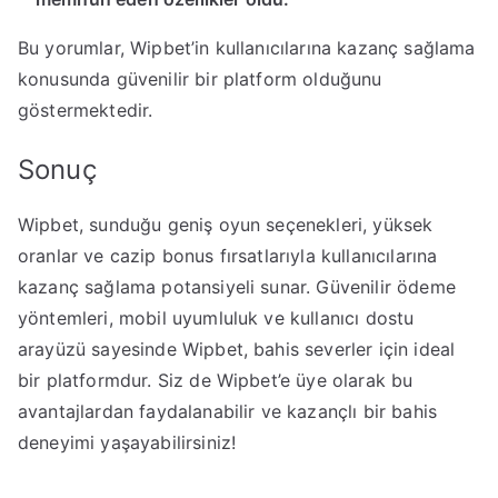
Bu yorumlar, Wipbet’in kullanıcılarına kazanç sağlama
konusunda güvenilir bir platform olduğunu
göstermektedir.
Sonuç
Wipbet, sunduğu geniş oyun seçenekleri, yüksek
oranlar ve cazip bonus fırsatlarıyla kullanıcılarına
kazanç sağlama potansiyeli sunar. Güvenilir ödeme
yöntemleri, mobil uyumluluk ve kullanıcı dostu
arayüzü sayesinde Wipbet, bahis severler için ideal
bir platformdur. Siz de Wipbet’e üye olarak bu
avantajlardan faydalanabilir ve kazançlı bir bahis
deneyimi yaşayabilirsiniz!