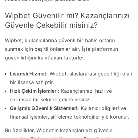
Wipbet Güvenilir mi? Kazançlarınızı
Güvenle Çekebilir misiniz?
Wipbet, kullanıcılarına güvenli bir bahis ortamı
sunmak için çeşitli önlemler alır. İşte platformun
güvenilirliğini kanıtlayan faktörler:
Lisanslı Hizmet:
Wipbet, uluslararası geçerliliği olan
bir lisansa sahiptir.
Hızlı Çekim İşlemleri:
Kazançlarınızı hızlı ve
sorunsuz bir şekilde çekebilirsiniz.
Gelişmiş Güvenlik Sistemleri:
Kullanıcı bilgileri ve
finansal işlemler, şifreleme teknolojileriyle korunur.
Bu özellikler, Wipbet’in kazançlarınızı güvenle