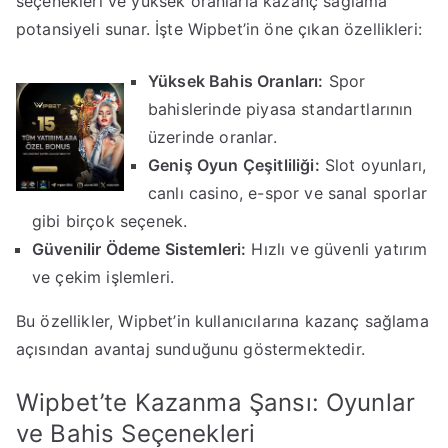
seçenekleri ve yüksek oranlarla kazanç sağlama
potansiyeli sunar. İşte Wipbet’in öne çıkan özellikleri:
Yüksek Bahis Oranları:
Spor
bahislerinde piyasa standartlarının
üzerinde oranlar.
Geniş Oyun Çeşitliliği:
Slot oyunları,
canlı casino, e-spor ve sanal sporlar
gibi birçok seçenek.
Güvenilir Ödeme Sistemleri:
Hızlı ve güvenli yatırım
ve çekim işlemleri.
Bu özellikler, Wipbet’in kullanıcılarına kazanç sağlama
açısından avantaj sunduğunu göstermektedir.
Wipbet’te Kazanma Şansı: Oyunlar
ve Bahis Seçenekleri