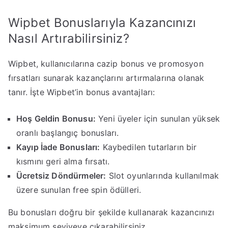
Wipbet Bonuslarıyla Kazancınızı
Nasıl Artırabilirsiniz?
Wipbet, kullanıcılarına cazip bonus ve promosyon
fırsatları sunarak kazançlarını artırmalarına olanak
tanır. İşte Wipbet’in bonus avantajları:
Hoş Geldin Bonusu:
Yeni üyeler için sunulan yüksek
oranlı başlangıç bonusları.
Kayıp İade Bonusları:
Kaybedilen tutarların bir
kısmını geri alma fırsatı.
Ücretsiz Döndürmeler:
Slot oyunlarında kullanılmak
üzere sunulan free spin ödülleri.
Bu bonusları doğru bir şekilde kullanarak kazancınızı
maksimum seviyeye çıkarabilirsiniz.