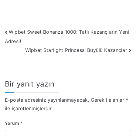
Yazı
Wipbet Sweet Bonanza 1000: Tatlı Kazançların Yeni
Adresi!
gezinmesi
Wipbet Starlight Princess: Büyülü Kazançlar
Bir yanıt yazın
E-posta adresiniz yayınlanmayacak.
Gerekli alanlar
*
ile işaretlenmişlerdir
Yorum
*