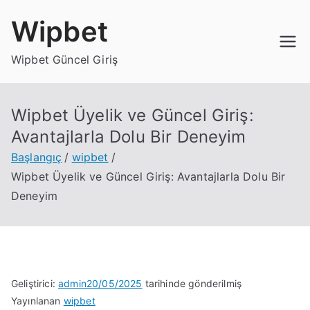
İçeriğe
Wipbet
geç
Wipbet Güncel Giriş
Wipbet Üyelik ve Güncel Giriş:
Avantajlarla Dolu Bir Deneyim
Başlangıç
wipbet
Wipbet Üyelik ve Güncel Giriş: Avantajlarla Dolu Bir
Deneyim
Geliştirici:
admin
20/05/2025
tarihinde gönderilmiş
Yayınlanan
wipbet