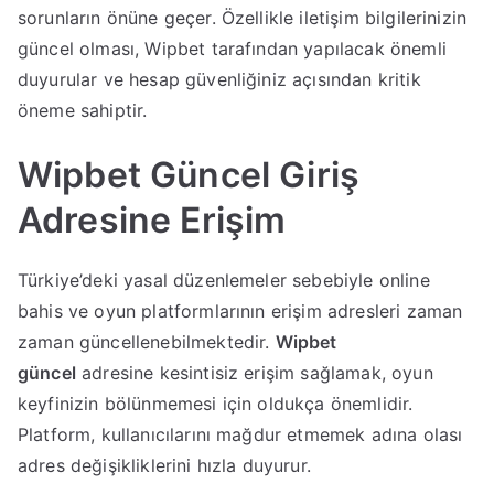
sorunların önüne geçer. Özellikle iletişim bilgilerinizin
güncel olması, Wipbet tarafından yapılacak önemli
duyurular ve hesap güvenliğiniz açısından kritik
öneme sahiptir.
Wipbet Güncel Giriş
Adresine Erişim
Türkiye’deki yasal düzenlemeler sebebiyle online
bahis ve oyun platformlarının erişim adresleri zaman
zaman güncellenebilmektedir.
Wipbet
güncel
adresine kesintisiz erişim sağlamak, oyun
keyfinizin bölünmemesi için oldukça önemlidir.
Platform, kullanıcılarını mağdur etmemek adına olası
adres değişikliklerini hızla duyurur.